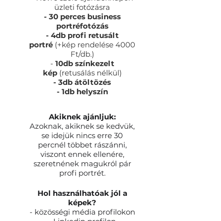
üzleti fotózásra
- 30 perces business
portréfotózás
- 4db profi retusált
portré
(+kép rendelése 4000
Ft/db.)
-
10db színkezelt
kép
(retusálás nélkül)
- 3db átöltözés
- 1db helyszín
Akiknek ajánljuk:
Azoknak, akiknek se kedvük,
se idejük nincs erre 30
percnél többet rászánni,
viszont ennek ellenére,
szeretnének magukról pár
profi portrét.
Hol használhatóak jól a
képek?
- közösségi média profilokon