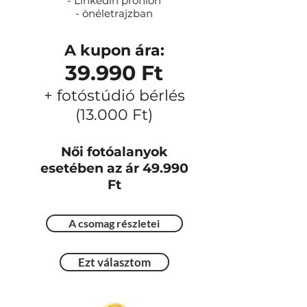
- Linkedin profilon
- önéletrajzban
A kupon ára:
39.990 Ft
+ fotóstúdió bérlés
(13.000 Ft)
Női fotóalanyok
esetében az ár 49.990
Ft
A csomag részletei
Ezt választom