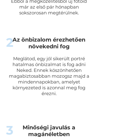
Ebből a megközelítésből új fotóid
már az első pár hónapban
sokszorosan megtérülnek.
2
Az önbizalom érezhetően
növekedni fog
Meglátod, egy jól sikerült portré
hatalmas önbizalmat is fog adni
Neked. Ennek köszönhetően
magabiztosabban mozogsz majd a
mindennapokban, amelyet
környezeted is azonnal meg fog
érezni.
3
Minőségi javulás a
magánéletben