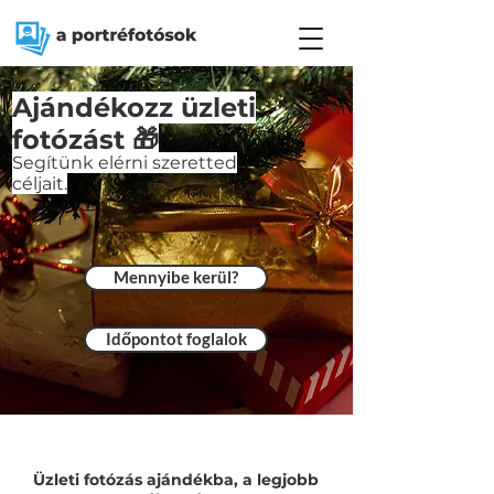
Ajándékozz üzleti
fotózást 🎁
Segítünk elérni szeretted
céljait.
Mennyibe kerül?
Időpontot foglalok
Üzleti fotózás ajándékba, a legjobb