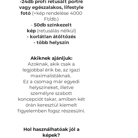
-24db profi retusált portré
vagy egészalakos, lifestyle
fotó
(+kép rendelése 4000
Ft/db.)
-
50db színkezelt
kép
(retusálás nélkül)
- korlátlan átöltözés
- több helyszín
Akiknek ajánljuk:
Azoknak, akik csak a
legjobbal érik be, az igazi
maximalistáknak.
Ez a csomag már egyedi
helyszíneket, illetve
személyre szabott
koncepciót takar, amiben két
órán keresztül kiemelt
figyelemben fogsz részesülni.
Hol használhatóak jól a
képek?