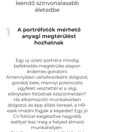
leendő színvonalasabb
életedbe
1
A portréfotók mérhető
anyagi megtérülést
hozhatnak
Egy új üzleti portréra mindig
befektetés-megtérülés alapon
érdemes gondolni.
Amennyiben vállalkozóként dolgozol,
gondolj bele, mennyi potenciális
ügyfelet vesztettél el a régi,
előnytelen fotódnak köszönhetően?
Ha alkalmazotti munkakörben
dolgozol, és épp állást keresel, a HR-
esek imádni fogják a képedet! Egy jó
CV fotóval kiegészítve nagyobb
eséllyel lesz meg a helyed álmaid
munkahelyén.