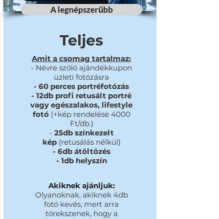
A legnépszerűbb
Teljes
Amit a csomag tartalmaz:
- Névre szóló ajándékkupon
üzleti fotózásra
- 60 perces portréfotózás
- 12db profi retusált portré
vagy egészalakos, lifestyle
fotó
(+kép rendelése 4000
Ft/db.)
-
25db színkezelt
kép
(retusálás nélkül)
- 6db átöltözés
- 1db helyszín
Akiknek ajánljuk:
Olyanoknak, akiknek 4db
fotó kevés, mert arra
törekszenek, hogy a