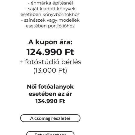
- énmárka építésnél
- saját kiadott könyvek
esetében könyvborítókhoz
- színészek vagy modellek
esetében portfólióhoz
A kupon ára:
124.990 Ft
+ fotóstúdió bérlés
(13.000 Ft)
Női fotóalanyok
esetében az ár
134.990 Ft
A csomag részletei