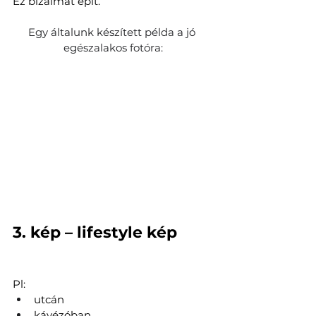
Ez bizalmat épít.
Egy általunk készített példa a jó 
egészalakos fotóra:
3. kép – lifestyle kép
Pl:
utcán
kávézóban