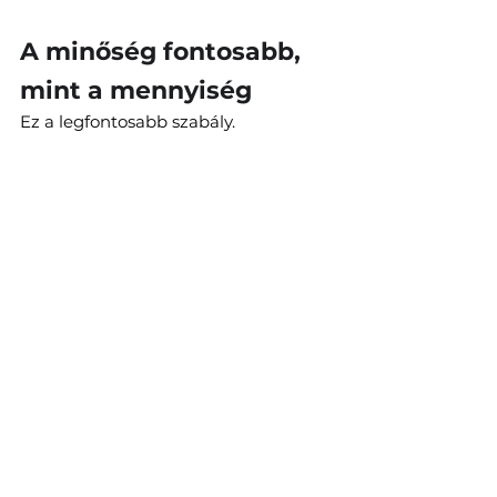
A minőség fontosabb, 
mint a mennyiség
Ez a legfontosabb szabály.
4 profi kép jobb, mint 10 átlagos.
Ha szeretnéd látni, milyen egy jól 
optimalizált profil, érdemes 
elolvasnod a Tinder fotózás tippek 
férfiaknak cikket is.
Mennyi különbséget 
jelent a profi kép?
Ez az egyik legnagyobb különbség a 
sikeres és sikertelen profilok között.