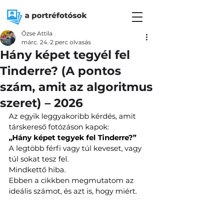
Őzse Attila
márc. 24.
2 perc olvasás
Hány képet tegyél fel
Tinderre? (A pontos
szám, amit az algoritmus
szeret) – 2026
Az egyik leggyakoribb kérdés, amit 
társkereső fotózáson kapok:
„Hány képet tegyek fel Tinderre?”
A legtöbb férfi vagy túl keveset, vagy 
túl sokat tesz fel.
Mindkettő hiba.
Ebben a cikkben megmutatom az 
ideális számot, és azt is, hogy miért.