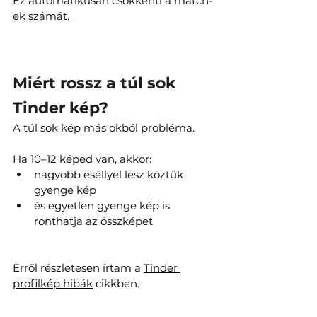
Ez automatikusan csökkenti a match-
ek számát.
Miért rossz a túl sok 
Tinder kép?
A túl sok kép más okból probléma.
Ha 10–12 képed van, akkor:
nagyobb eséllyel lesz köztük 
gyenge kép
és egyetlen gyenge kép is 
ronthatja az összképet
Erről részletesen írtam a 
Tinder 
profilkép hibák
 cikkben.