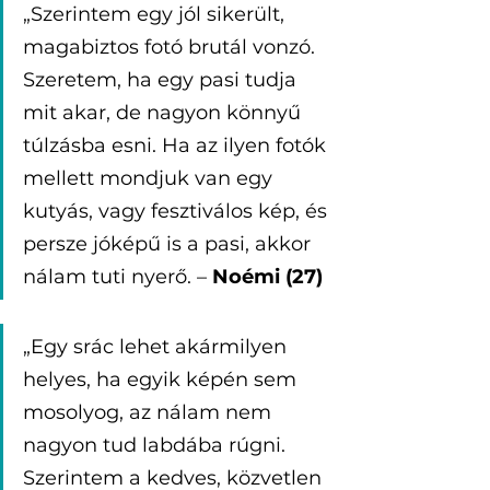
„Szerintem egy jól sikerült, 
magabiztos fotó brutál vonzó. 
Szeretem, ha egy pasi tudja 
mit akar, de nagyon könnyű 
túlzásba esni. Ha az ilyen fotók 
mellett mondjuk van egy 
kutyás, vagy fesztiválos kép, és 
persze jóképű is a pasi, akkor 
nálam tuti nyerő. – 
Noémi (27)
„Egy srác lehet akármilyen 
helyes, ha egyik képén sem 
mosolyog, az nálam nem 
nagyon tud labdába rúgni. 
Szerintem a kedves, közvetlen 