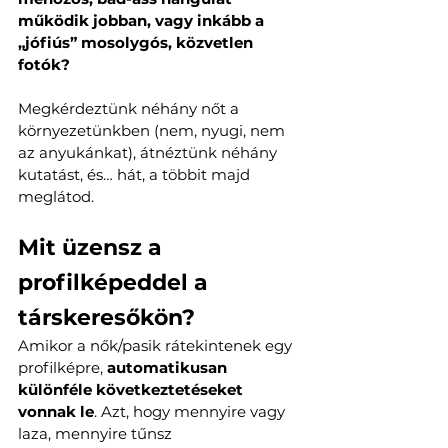
működik jobban, vagy inkább a 
„jófiús” mosolygós, közvetlen 
fotók?
Megkérdeztünk néhány nőt a 
környezetünkben (nem, nyugi, nem 
az anyukánkat), átnéztünk néhány 
kutatást, és… hát, a többit majd 
meglátod.
Mit üzensz a 
profilképeddel a 
társkeresőkön?
Amikor a nők/pasik rátekintenek egy 
profilképre, 
automatikusan 
különféle következtetéseket 
vonnak le
. Azt, hogy mennyire vagy 
laza, mennyire tűnsz 