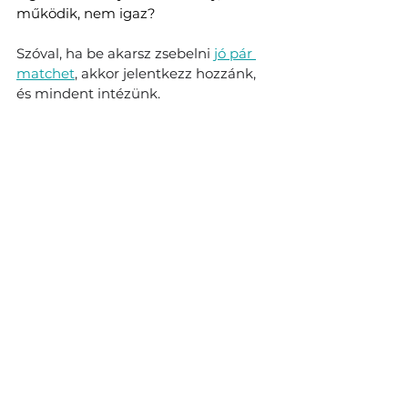
működik, nem igaz?
Szóval, ha be akarsz zsebelni 
jó pár 
matchet
, akkor jelentkezz hozzánk, 
és mindent intézünk.
Férfi társkeresőfotózás 
árak