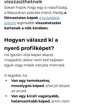
visszaüthetnek
Sokan hiszik, hogy egy a rosszfiúság, 
a félpucéran pózolás menő. Pedig 
a 
félmeztelen képek 
a kutatások 
szerint
 leginkább 
visszatetszést 
keltenek a nők körében.
Hogyan válaszd ki a 
nyerő profilképet?
Ha igazán ütős képet akarsz 
magadról, akkor nem kell teljesen 
egyik vagy másik irányba menned.
A legjobb, ha:
Van egy természetes, 
mosolygós képed
, ahol jól látszik 
az arcod
Van egy kicsit vagányabb, 
határozottabb képed
, amin nem 