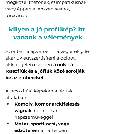
megközelíthetőnek, szimpatikusnak 
vagy éppen ellenszenvesnek, 
furcsának.
Milyen a jó profilkép? Itt 
vanank a vélemények
Azonban alapvetően, ha végletekig le 
akarjuk egyszerűsíteni a dolgot, 
akkor - jelen esetben 
a nők - a 
rosszfiúk és a jófiúk közé sorolják 
be az embereket
.
A „rosszfiús” képeken a férfiak 
általában:
Komoly, komor arckifejezés 
vágnak
, nem ritkán 
napszemüveggel
Motor, sportkocsi, vagy 
edzőterem
 a háttérben