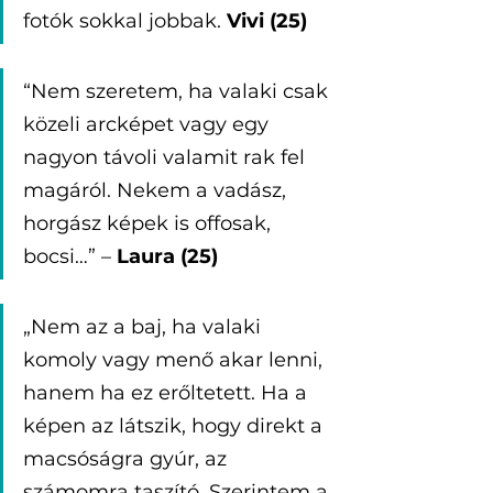
fotók sokkal jobbak. 
Vivi (25)
“Nem szeretem, ha valaki csak 
közeli arcképet vagy egy 
nagyon távoli valamit rak fel 
magáról. Nekem a vadász, 
horgász képek is offosak, 
bocsi…” – 
Laura (25)
„Nem az a baj, ha valaki 
komoly vagy menő akar lenni, 
hanem ha ez erőltetett. Ha a 
képen az látszik, hogy direkt a 
macsóságra gyúr, az 
számomra taszító. Szerintem a 