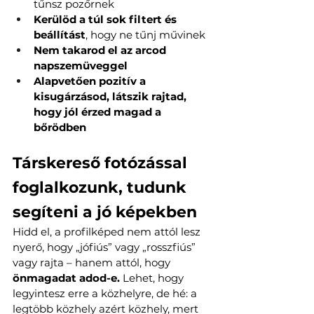
tűnsz pozőrnek
Kerülöd a túl sok filtert és 
beállítást
, hogy ne tűnj művinek
Nem takarod el az arcod 
napszemüveggel 
Alapvetően pozitív a 
kisugárzásod, látszik rajtad, 
hogy jól érzed magad a 
bőrödben
Társkereső fotózással 
foglalkozunk, tudunk 
segíteni a jó képekben
Hidd el, a profilképed nem attól lesz 
nyerő, hogy „jófiús” vagy „rosszfiús” 
vagy rajta – hanem attól, hogy 
önmagadat adod-e. 
Lehet, hogy 
legyintesz erre a közhelyre, de hé: a 
legtöbb közhely azért közhely, mert 