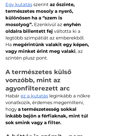
Egy kutatás
 szerint 
az őszinte, 
természetes mosoly
a nyerő, 
különösen ha a “szem is 
mosolyog”. 
Ezenkívül az 
enyhén 
oldalra billentett fej 
váltotta ki a 
legtöbb szimpátiát az emberekből. 
Ha
 megérintünk valakit egy képen, 
vagy minket érint meg valaki
, az 
szintén plusz pont. 
A természetes külső 
vonzóbb, mint az 
agyonfilterezett arc
Habár 
ez a kutatás
 leginkább a nőkre 
vonatkozik, érdemes megemlíteni, 
hogy 
a természetesség sokkal 
inkább bejön a férfiaknak, mint túl 
sok smink vagy a filter. 