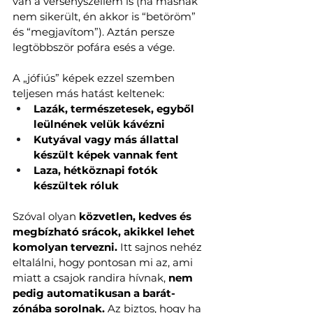
van a versenyszellem is (ha másnak 
nem sikerült, én akkor is “betöröm” 
és “megjavítom”). Aztán persze 
legtöbbször pofára esés a vége. 
A „jófiús” képek ezzel szemben 
teljesen más hatást keltenek:
Lazák, természetesek, egyből 
leülnének velük kávézni 
Kutyával vagy más állattal 
készült képek vannak fent
Laza, hétköznapi fotók 
készültek róluk
Szóval olyan 
közvetlen, kedves és 
megbízható srácok, akikkel lehet 
komolyan tervezni. 
Itt sajnos nehéz 
eltalálni, hogy pontosan mi az, ami 
miatt a csajok randira hívnak, 
nem 
pedig automatikusan a barát-
zónába sorolnak.
 Az biztos, hogy ha 