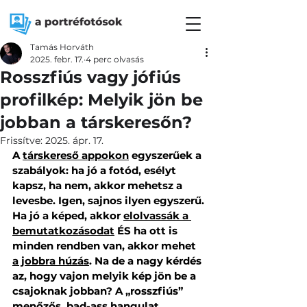
Tamás Horváth
2025. febr. 17.
4 perc olvasás
Rosszfiús vagy jófiús
profilkép: Melyik jön be
jobban a társkeresőn?
Frissítve:
2025. ápr. 17.
A 
társkereső appokon
 egyszerűek a 
szabályok: ha jó a fotód, esélyt 
kapsz, ha nem, akkor mehetsz a 
levesbe. Igen, sajnos ilyen egyszerű. 
Ha jó a képed, akkor 
elolvassák a 
bemutatkozásodat
 ÉS ha ott is 
minden rendben van, akkor mehet 
a jobbra húzás
. Na de a nagy kérdés 
az, hogy vajon melyik kép jön be a 
csajoknak jobban? A „rosszfiús” 
menőzős, bad-ass hangulat 