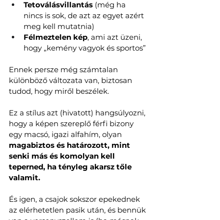
Tetoválásvillantás
 (még ha 
nincs is sok, de azt az egyet azért 
meg kell mutatnia)
Félmeztelen kép
, ami azt üzeni, 
hogy „kemény vagyok és sportos”
Ennek persze még számtalan 
különböző változata van, biztosan 
tudod, hogy miről beszélek. 
Ez a stílus azt (hivatott) hangsúlyozni, 
hogy a képen szereplő férfi bizony 
egy macsó, igazi alfahím, olyan 
magabiztos és határozott, mint 
senki más és komolyan kell 
teperned, ha tényleg akarsz tőle 
valamit. 
És igen, a csajok sokszor epekednek 
az elérhetetlen pasik után, és bennük 