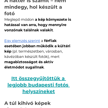
A háttér is számít – nem 
mindegy, hol készült a 
fotó
Meglepő módon 
a kép környezete is 
hatással van arra, hogy mennyire 
vonzónak találnak valakit
. 
Egy elemzés szerint
 a 
férfiak 
esetében jobban működik a kültéri 
kép
 (pl. természetben, városban, 
kávézóban készült fotók), mert 
magabiztosságot és aktív 
életmódot sugallnak
.
Itt összegyűjtöttük a 
legjobb budapesti fotós 
helyszíneket
A túl kihívó képek 