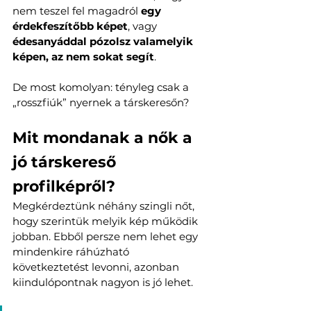
nem teszel fel magadról 
egy 
érdekfeszítőbb képet
, vagy 
édesanyáddal pózolsz valamelyik 
képen, az nem sokat segít
. 
De most komolyan: tényleg csak a 
„rosszfiúk” nyernek a társkeresőn?
Mit mondanak a nők a 
jó társkereső 
profilképről?
Megkérdeztünk néhány szingli nőt, 
hogy szerintük melyik kép működik 
jobban. Ebből persze nem lehet egy 
mindenkire ráhúzható 
következtetést levonni, azonban 
kiindulópontnak nagyon is jó lehet. 