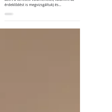
Leültünk, belenéztünk a kristálygömbünkbe (de
azért a keresési volumeneket, valamint az
érdeklődést is megvizsgáltuk) és
összegyűjtöttünk egy top 10+1-es listát arról,
hogy mik lesznek a legnépszerűbb társkereső
oldalak 2026-ban. 1. Randivonal A Randivonal
több mint 20 éve működik Magyarországon , így
az egyik legrégebbi és legmegbízhatóbb
társkereső oldalnak számít. A felhasználói
bázisa hatalmas, ami azt jelenti, hogy itt
tényleg minden korosztály és élethelyzet
képvisel