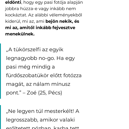
eldönti
, hogy egy pasi fotója alapján 
jobbra húzza-e vagy inkább nem 
kockáztat. Az alábbi véleményekből 
kiderül, mi az, ami 
bejön nekik, és 
mi az, amitől inkább fejvesztve 
menekülnek.
„A tükörszelfi az egyik 
legnagyobb no-go. Ha egy 
pasi még mindig a 
fürdőszobatükör előtt fotózza 
magát, az nálam mínusz 
pont.” – Zoé (25, Pécs)
„Ne legyen túl mesterkélt! A 
legrosszabb, amikor valaki 
erőltetett pózban, karba tett 