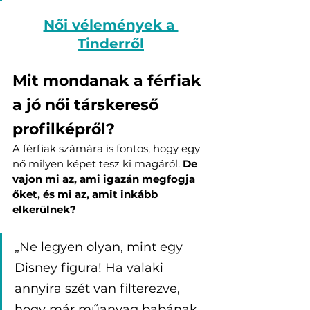
Női vélemények a 
Tinderről
Mit mondanak a férfiak 
a jó női társkereső 
profilképről?
A férfiak számára is fontos, hogy egy 
nő milyen képet tesz ki magáról. 
De 
vajon mi az, ami igazán megfogja 
őket, és mi az, amit inkább 
elkerülnek?
„Ne legyen olyan, mint egy 
Disney figura! Ha valaki 
annyira szét van filterezve, 
hogy már műanyag babának 