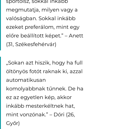
sportolsz, sokkal inkább 
megmutatja, milyen vagy a 
valóságban. Sokkal inkább 
ezeket preferálom, mint egy 
előre beállított képet.” – Anett 
(31, Székesfehérvár)
„Sokan azt hiszik, hogy ha full 
öltönyös fotót raknak ki, azzal 
automatikusan 
komolyabbnak tűnnek. De ha 
ez az egyetlen kép, akkor 
inkább mesterkéltnek hat, 
mint vonzónak.” – Dóri (26, 
Győr)