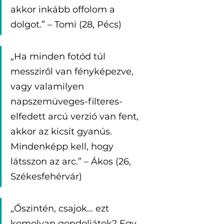
akkor inkább offolom a 
dolgot.” – Tomi (28, Pécs)
„Ha minden fotód túl 
messziről van fényképezve, 
vagy valamilyen 
napszemüveges-filteres-
elfedett arcú verzió van fent, 
akkor az kicsit gyanús. 
Mindenképp kell, hogy 
látsszon az arc.” – Ákos (26, 
Székesfehérvár)
„Őszintén, csajok… ezt 
komolyan gondoljátok? Egy 