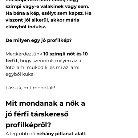
szimpi vagy-e valakinek vagy sem. 
Ha béna a kép, esélyt sem kapsz. Ha 
viszont jól sikerül, akkor máris 
előnyből indulsz.
De milyen egy jó profilkép?
Megkérdeztünk 
10 szingli nőt és 10 
férfit
, hogy szerintük milyen az a 
fotó, ami működik, és mi az, ami 
egyből kuka.
Lássuk, mit mondtak!
Mit mondanak a nők a 
jó férfi társkereső 
profilképről?
A legtöbb nő 
néhány pillanat alatt 