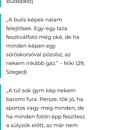
Budapest)
„A bulis képek nálam 
felejtősek. Egy-egy laza 
fesztiválfotó még oké, de ha 
minden képen egy 
söröskorsóval pózolsz, az 
nekem inkább gáz.” – Niki (29, 
Szeged)
„A túl sok gym kép nekem 
baromi fura. Persze, tök jó, ha 
sportos vagy meg minden, de 
ha minden fotón épp feszítesz 
a súlyzók előtt, az már nem 