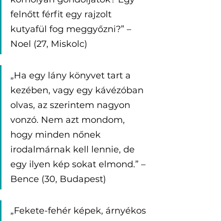
felnőtt férfit egy rajzolt 
kutyafül fog meggyőzni?” – 
Noel (27, Miskolc)
„Ha egy lány könyvet tart a 
kezében, vagy egy kávézóban 
olvas, az szerintem nagyon 
vonzó. Nem azt mondom, 
hogy minden nőnek 
irodalmárnak kell lennie, de 
egy ilyen kép sokat elmond.” – 
Bence (30, Budapest)
„Fekete-fehér képek, árnyékos 