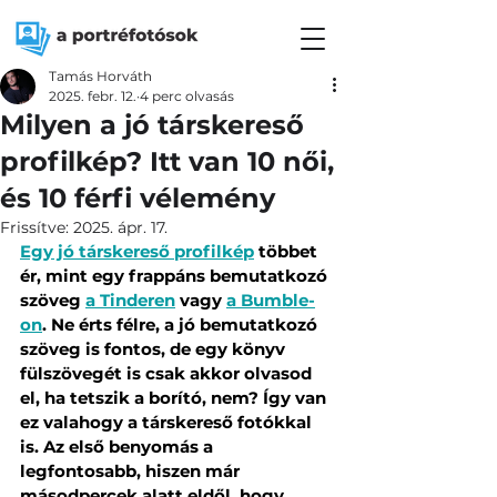
Tamás Horváth
2025. febr. 12.
4 perc olvasás
Milyen a jó társkereső
profilkép? Itt van 10 női,
és 10 férfi vélemény
Frissítve:
2025. ápr. 17.
Egy jó társkereső profilkép
 többet 
ér, mint egy frappáns bemutatkozó 
szöveg 
a Tinderen
 vagy 
a Bumble-
on
. Ne érts félre, a jó bemutatkozó 
szöveg is fontos, de egy könyv 
fülszövegét is csak akkor olvasod 
el, ha tetszik a borító, nem? Így van 
ez valahogy a társkereső fotókkal 
is. Az első benyomás a 
legfontosabb, hiszen már 
másodpercek alatt eldől, hogy 