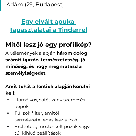
Ádám (29, Budapest)
Egy elvált apuka 
tapasztalatai a Tinderrel
Mitől lesz jó egy profilkép?
A vélemények alapján 
három dolog 
számít igazán
: 
természetesség, jó 
minőség, és hogy megmutasd a 
személyiségedet
.
Amit tehát a fentiek alapján kerülni 
kell:
Homályos, sötét vagy szemcsés 
képek
Túl sok filter, amitől 
természetellenes lesz a fotó
Erőltetett, mesterkélt pózok vagy 
túl kihívó beállítások