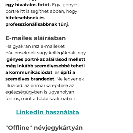
egy hivatalos fotót.
 Egy igényes 
portré itt is segíthet abban, hogy 
hitelesebbnek és 
professzionálisabbnak tűnj
.
E-mailes aláírásban
Ha gyakran írsz e-maileket 
pácienseknek vagy kollégáknak, egy 
i
gényes portré az aláírásod mellett 
még inkább személyesebbé teheti 
a kommunikációdat
, és 
építi a 
személyes brandedet
. Ne legyenek 
illúzióid: az énmárka építése az 
egészségügyben is ugyanolyan 
fontos, mint a többi szakmában. 
LinkedIn használata
"Offline" névjegykártyán