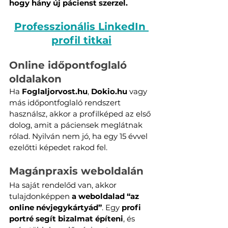
hogy hány új pácienst szerzel.
Professzionális LinkedIn 
profil titkai
Online időpontfoglaló 
oldalakon 
Ha 
Foglaljorvost.hu
, 
Dokio.hu
 vagy 
más időpontfoglaló rendszert 
használsz, akkor a profilképed az első 
dolog, amit a páciensek meglátnak 
rólad. Nyilván nem jó, ha egy 15 évvel 
ezelőtti képedet rakod fel.
Magánpraxis weboldalán
Ha saját rendelőd van, akkor 
tulajdonképpen 
a weboldalad “az 
online névjegykártyád”
. Egy 
profi 
portré segít bizalmat építeni
, és 