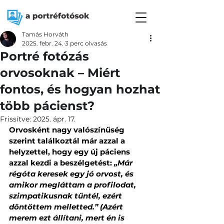
Tamás Horváth
2025. febr. 24.
3 perc olvasás
Portré fotózás
orvosoknak – Miért
fontos, és hogyan hozhat
több pácienst?
Frissítve:
2025. ápr. 17.
Orvosként nagy valószínűség 
szerint találkoztál már azzal a 
helyzettel, hogy egy új páciens 
azzal kezdi a beszélgetést: 
„Már 
régóta keresek egy jó orvost, és 
amikor megláttam a profilodat, 
szimpatikusnak tűntél, ezért 
döntöttem melletted.” (Azért 
merem ezt állítani, mert én is 