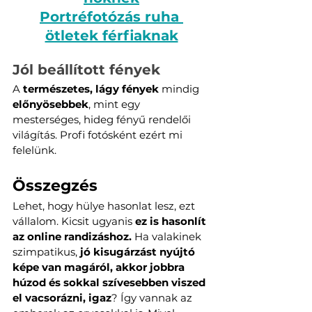
Portréfotózás ruha 
ötletek férfiaknak
Jól beállított fények
A 
természetes, lágy fények
 mindig 
előnyösebbek
, mint egy 
mesterséges, hideg fényű rendelői 
világítás. Profi fotósként ezért mi 
felelünk.
Összegzés
Lehet, hogy hülye hasonlat lesz, ezt 
vállalom. Kicsit ugyanis 
ez is hasonlít 
az online randizáshoz.
 Ha valakinek 
szimpatikus, 
jó kisugárzást nyújtó 
képe van magáról, akkor jobbra 
húzod és sokkal szívesebben viszed 
el vacsorázni, igaz
? Így vannak az 