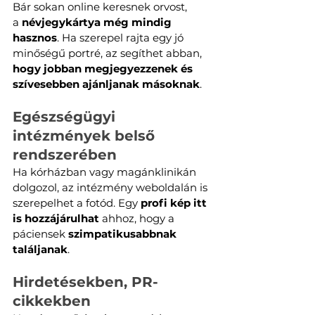
Bár sokan online keresnek orvost, 
a
 névjegykártya még mindig 
hasznos
. Ha szerepel rajta egy jó 
minőségű portré, az segíthet abban, 
hogy jobban megjegyezzenek és 
szívesebben ajánljanak másoknak
.
Egészségügyi 
intézmények belső 
rendszerében
Ha kórházban vagy magánklinikán 
dolgozol, az intézmény weboldalán is 
szerepelhet a fotód. Egy 
profi kép itt 
is hozzájárulhat
 ahhoz, hogy a 
páciensek 
szimpatikusabbnak 
találjanak
.
Hirdetésekben, PR-
cikkekben