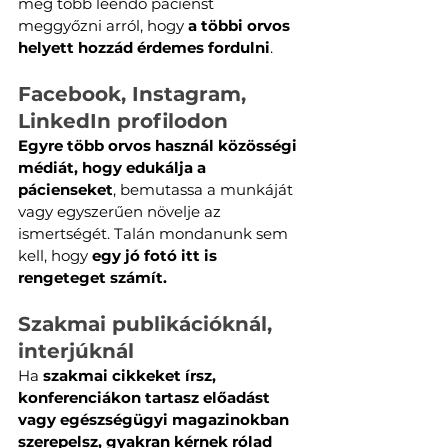
még több leendő pácienst 
meggyőzni arról, hogy 
a többi orvos 
helyett hozzád érdemes fordulni
.
Facebook, Instagram, 
LinkedIn profilodon
Egyre több orvos használ közösségi 
médiát, hogy edukálja a 
pácienseket
, bemutassa a munkáját 
vagy egyszerűen növelje az 
ismertségét. Talán mondanunk sem 
kell, hogy 
egy jó fotó itt is 
rengeteget számít.
Szakmai publikációknál, 
interjúknál
Ha 
szakmai cikkeket írsz, 
konferenciákon tartasz előadást 
vagy egészségügyi magazinokban 
szerepelsz, gyakran kérnek rólad 