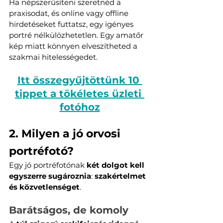
Ha népszerűsíteni szeretnéd a 
praxisodat, és online vagy offline 
hirdetéseket futtatsz, egy igényes 
portré nélkülözhetetlen. Egy amatőr 
kép miatt könnyen elveszítheted a 
szakmai hitelességedet. 
Itt összegyűjtöttünk 10 
tippet a tökéletes üzleti 
fotóhoz
2. Milyen a jó orvosi 
portréfotó?
Egy jó portréfotónak 
két dolgot kell 
egyszerre sugároznia
: 
szakértelmet 
és közvetlenséget
.
Barátságos, de komoly