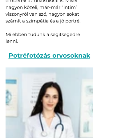
emberek az orvosokkal is. Mivel 
nagyon közeli, már-már “intim” 
viszonyról van szó, nagyon sokat 
számít a szimpátia és a jó portré.
Mi ebben tudunk a segítségedre 
lenni. 
Potréfotózás orvosoknak