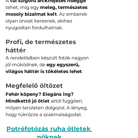
A 
túl szigorú arckifejezés rideggé
tehet, míg egy 
meleg, természetes 
mosoly bizalmat kelt
. Az emberek 
olyan orvost keresnek, akihez 
nyugodtan fordulhatnak.
Profi, de természetes 
háttér
A rendelődben készült fotók nagyon 
jól működnek, de 
egy egyszerű, 
világos háttér is tökéletes lehet
.
Megfelelő öltözet
Fehér köpeny? Elegáns ing? 
Mindkettő jó ötlet
 attól függően, 
milyen területen dolgozol. A lényeg, 
hogy tükrözze a szakmaiságodat.
Potréfotózás ruha ötletek 
nőknek