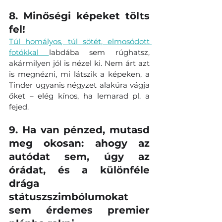
8. Minőségi képeket tölts 
fel! 
Túl homályos, túl sötét, elmosódott 
fotókkal 
labdába sem rúghatsz, 
akármilyen jól is nézel ki. Nem árt azt 
is megnézni, mi látszik a képeken, a 
Tinder ugyanis négyzet alakúra vágja 
őket – elég kínos, ha lemarad pl. a 
fejed. 
9. Ha van pénzed, mutasd 
meg okosan: ahogy az 
autódat sem, úgy az 
órádat, és a különféle 
drága 
státuszszimbólumokat 
sem érdemes premier 