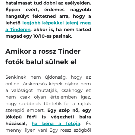
hatalmasat tud dobni az esélyeiden. 
Éppen ezért, érdemes nagyobb 
hangsúlyt fektetned arra, hogy a 
lehető 
legjobb képekkel jelenj meg 
a Tinderen
, akkor is, ha nem tartod 
magad egy 10/10-es pasinak.
Amikor a rossz Tinder 
fotók balul sülnek el
Senkinek nem újdonság, hogy az 
online társkeresős képek olykor nem 
a valóságot mutatják, csakhogy ez 
nem csak olyan értelemben igaz, 
hogy szebbnek tüntetik fel a rajtuk 
szereplő embert. 
Egy szép nő, egy 
jóképű férfi is végezheti balra 
húzással, 
ha béna a fotója
. És 
mennyi ilyen van! Egy rossz szögből 