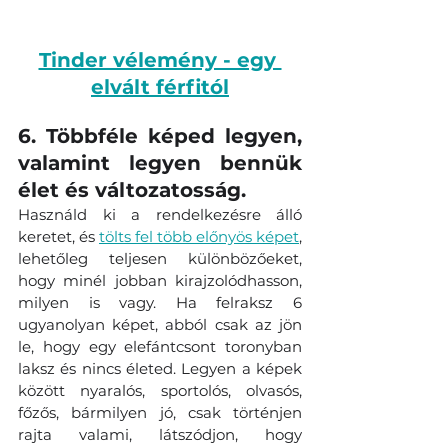
Tinder vélemény - egy 
elvált férfitól
6. Többféle képed legyen, 
valamint legyen bennük 
élet és változatosság. 
Használd ki a rendelkezésre álló 
keretet, és 
tölts fel több előnyös képet
, 
lehetőleg teljesen különbözőeket, 
hogy minél jobban kirajzolódhasson, 
milyen is vagy. Ha felraksz 6 
ugyanolyan képet, abból csak az jön 
le, hogy egy elefántcsont toronyban 
laksz és nincs életed. Legyen a képek 
között nyaralós, sportolós, olvasós, 
főzős, bármilyen jó, csak történjen 
rajta valami, látszódjon, hogy 