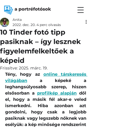
Anita
2022. dec. 20.
4 perc olvasás
10 Tinder fotó tipp
pasiknak – így lesznek
figyelemfelkeltőek a
képeid
Frissítve:
2025. márc. 19.
Tény, hogy az 
online társkeresés 
világában
 a képeké a 
leghangsúlyosabb szerep, hiszen 
elsősorban a 
profilkép alapján
 dől 
el, hogy a másik fél akar-e veled 
ismerkedni. Hiba azonban azt 
gondolni, hogy csak a legjobb 
pasiknak vagy legszebb nőknek van 
esélyük: a kép minősége rendszerint 