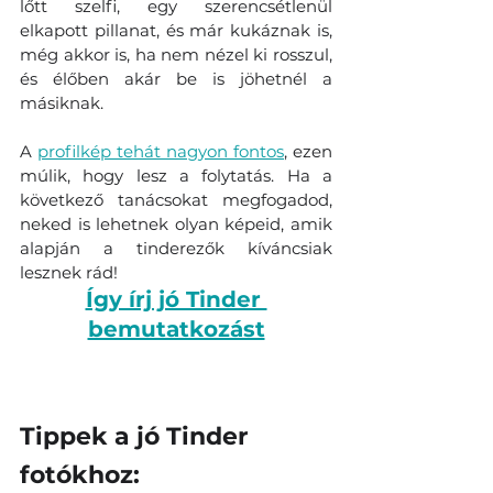
lőtt szelfi, egy szerencsétlenül 
elkapott pillanat, és már kukáznak is, 
még akkor is, ha nem nézel ki rosszul, 
és élőben akár be is jöhetnél a 
másiknak.
A 
profilkép tehát nagyon fontos
, ezen 
múlik, hogy lesz a folytatás. Ha a 
következő tanácsokat megfogadod, 
neked is lehetnek olyan képeid, amik 
alapján a tinderezők kíváncsiak 
lesznek rád!
Így írj jó Tinder 
bemutatkozást
Tippek a jó Tinder 
fotókhoz: