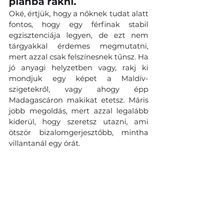
plánba rakni. 
Oké, értjük, hogy a nőknek tudat alatt 
fontos, hogy egy férfinak stabil 
egzisztenciája legyen, de ezt nem 
tárgyakkal érdemes megmutatni, 
mert azzal csak felszínesnek tűnsz. Ha 
jó anyagi helyzetben vagy, rakj ki 
mondjuk egy képet a Maldív-
szigetekről, vagy ahogy épp 
Madagascáron makikat etetsz. Máris 
jobb megoldás, mert azzal legalább 
kiderül, hogy szeretsz utazni, ami 
ötször bizalomgerjesztőbb, mintha 
villantanál egy órát.