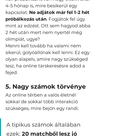
4-5 hónap is, mire besikerül egy 
kapcsolat. 
Ne adjátok már fel 1-2 hét 
próbálkozás után
. Fogjátok fel úgy 
mint az edzést. Ott sem hagyod abba 
2 hét után mert nem nyertél még 
olimpiát, ugye?
Menni kell tovább ha valami nem 
sikerül, golyóállónak kell lenni. Ez egy 
olyan alapelv, amire nagy szükséged 
lesz, ha online társkeresésre adod a 
fejed.
5. Nagy számok törvénye
Az online térben a valós életnél 
sokkal de sokkal több interakció 
szükséges, mire bejön egy randi.
A tipikus számok általában 
ezek: 
20 matchből lesz jó 