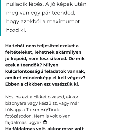
nulladik lépés. A jó képek után 
még van egy pár teendőd, 
hogy azokból a maximumot 
hozd ki. 
Ha tehát nem teljesíted ezeket a 
feltételeket, lehetnek akármilyen 
jó képeid, nem lesz sikered. De mik 
ezek a teendők? Milyen 
kulcsfontosságú feladatok vannak, 
amiket mindenképp el kell végezz? 
Ebben a cikkben ezt vesézzük ki.
Nos, ha ezt a cikket olvasod, akkor 
bizonyára vagy készülsz, vagy már 
túlvagy a Társereső/Tinder 
fotózásodon. Nem is volt olyan 
fájdalmas, ugye? 
😉
Ha fájdalmas volt, akkor rossz volt 