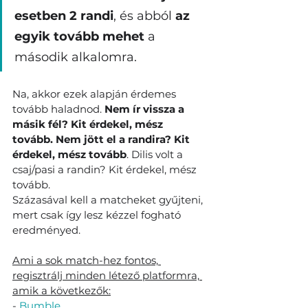
esetben 2 randi
, és abból 
az 
egyik tovább mehet
 a 
második alkalomra.
Na, akkor ezek alapján érdemes 
tovább haladnod. 
Nem ír vissza a 
másik fél? Kit érdekel, mész 
tovább. Nem jött el a randira? Kit 
érdekel, mész tovább
. Dilis volt a 
csaj/pasi a randin? Kit érdekel, mész 
tovább.
Százasával kell a matcheket gyűjteni, 
mert csak így lesz kézzel fogható 
eredményed.
Ami a sok match-hez fontos, 
regisztrálj minden létező platformra, 
amik a következők:
- 
Bumble