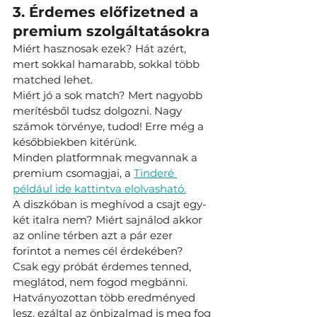
3. Érdemes előfizetned a 
premium szolgáltatásokra
Miért hasznosak ezek? Hát azért, 
mert sokkal hamarabb, sokkal több 
matched lehet.
Miért jó a sok match? Mert nagyobb 
merítésből tudsz dolgozni. Nagy 
számok törvénye, tudod! Erre még a 
későbbiekben kitérünk.
Minden platformnak megvannak a 
premium csomagjai, a 
Tinderé 
például ide kattintva elolvasható.
A diszkóban is meghívod a csajt egy-
két italra nem? Miért sajnálod akkor 
az online térben azt a pár ezer 
forintot a nemes cél érdekében? 
Csak egy próbát érdemes tenned, 
meglátod, nem fogod megbánni. 
Hatványozottan több eredményed 
lesz, ezáltal az önbizalmad is meg fog 