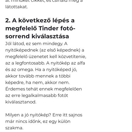
át mindkét cikket, és csináld meg a 
látottakat.
2. A következő lépés a 
megfelelő Tinder fotó-
sorrend kiválasztása
Jól látod, ez sem mindegy. A 
nyitóképednek (az első képednek) a 
megfelelő üzenetet kell közvetítenie, 
az a legfontosabb. A nyitókép az alfa 
és az omega. Ha a nyitóképed jó, 
akkor tovább mennek a többi 
képedre, ha nem, akkor nem.
Érdemes tehát ennek megfelelően 
az erre legalkalmasabb fotót 
kiválasztanod.
Milyen a jó nyitókép? Erre itt sajnos 
már nincs időnk, ez egy külön 
szakma. 