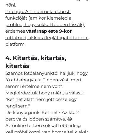
nőni.
Pro tipp: A Tindernek a boost 
funkcióját (amikor kiemeled a 
profilod, hogy sokkal többen lássák) 
érdemes 
vasárnap este 9-kor
futtatnod, akkor a leglátogatottabb a 
platform.
4. Kitartás, kitartás, 
kitartás
Számos fotóalanyunktól halljuk, hogy 
"ő abbahagyta a Tinderezést, mert 
semmi értelme nem volt". 
Megkérdeztük hogy miért, a válasz: 
"két hét alatt nem jött össze egy 
randi sem."
De könyörgünk. Két hét? Az kb. 2 
perc valós időben számítva. 😂
Az online térben sokkal több ideig 
kell próbálkozni, van hogy eltelik akár 