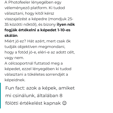
A Photofeeler lényegében egy 
véleményező platform. Ki tudod 
választani, hogy kitől kérsz 
visszajelzést a képedre (mondjuk 25-
35 közötti nőktől), és bizony 
ilyen nők 
fogják értékelni a képedet 1-10-es 
skálán
.
Miért jó ez? Hát azért, mert csak ők 
tudják objektíven megmondani, 
hogy a fotód jó-e, eléri-e az adott célt, 
vagy nem.
A célcsoportnál futtatod meg a 
képedet, ezzel lényegében ki tudod 
választani a tökéletes sorrendjét a 
képeidnek.
Fun fact: azok a képek, amiket 
mi csinálunk, általában 8 
fölötti értékelést kapnak 😉