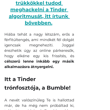
trükkökkel tudod 
meghackelni a Tinder 
algoritmusát, itt írtunk 
bővebben.
Hiába tehát a nagy létszám, erős a 
férfitúltengés, ami mindkét fél dolgát 
igencsak megnehezíti. Joggal 
érezhetik úgy az online párkeresők, 
hogy elkéne egy kis frissítés, és 
célszerű lenne inkább egy másik 
alkalmazásra átnyergelni.
Itt a Tinder 
trónfosztója, a Bumble!
A nevét valószínűleg Te is hallottad 
már, de ha még nem próbáltad ki, 