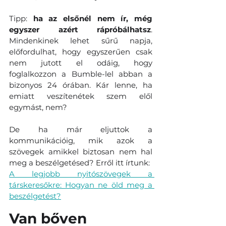
Tipp: 
ha az elsőnél nem ír, még 
egyszer azért rápróbálhatsz
. 
Mindenkinek lehet sűrű napja, 
előfordulhat, hogy egyszerűen csak 
nem jutott el odáig, hogy 
foglalkozzon a Bumble-lel abban a 
bizonyos 24 órában. Kár lenne, ha 
emiatt veszítenétek szem elől 
egymást, nem?
De ha már eljuttok a 
kommunikációig, mik azok a 
szövegek amikkel biztosan nem hal 
meg a beszélgetésed? Erről itt írtunk:
A legjobb nyitószövegek a 
társkeresőkre: Hogyan ne öld meg a 
beszélgetést?
Van bőven 