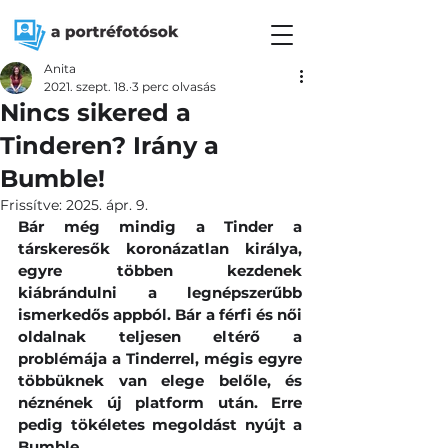
Anita
2021. szept. 18.
3 perc olvasás
Nincs sikered a
Tinderen? Irány a
Bumble!
Frissítve:
2025. ápr. 9.
Bár még mindig a Tinder a 
társkeresők koronázatlan királya, 
egyre többen kezdenek 
kiábrándulni a legnépszerűbb 
ismerkedős appból. Bár a férfi és női 
oldalnak teljesen eltérő a 
problémája a Tinderrel, mégis egyre 
többüknek van elege belőle, és 
néznének új platform után. Erre 
pedig tökéletes megoldást nyújt a 
Bumble.