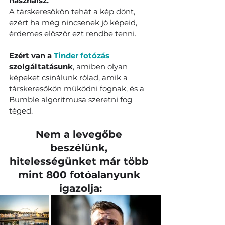
használsz.
A társkeresőkön tehát a kép dönt, 
ezért ha még nincsenek jó képeid, 
érdemes először ezt rendbe tenni.
Ezért van a 
Tinder fotózás
szolgáltatásunk
, amiben olyan 
képeket csinálunk rólad, amik a 
társkeresőkön működni fognak, és a 
Bumble algoritmusa szeretni fog 
téged.
Nem a levegőbe 
beszélünk, 
hitelességünket már több 
mint 800 fotóalanyunk 
igazolja: