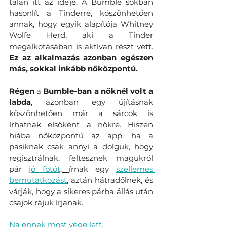
talán itt az ideje. A Bumble sokban 
hasonlít a Tinderre, köszönhetően 
annak, hogy egyik alapítója Whitney 
Wolfe Herd, aki a Tinder 
megalkotásában is aktívan részt vett. 
Ez az alkalmazás azonban egészen 
más, sokkal inkább nőközpontú. 
Régen 
a 
Bumble-ban a nőknél volt a 
labda
, azonban egy újításnak 
köszönhetően már a sárcok is 
írhatnak elsőként a nőkre. Hiszen 
hiába nőközpontú az app, ha a 
pasiknak csak annyi a dolguk, hogy 
regisztrálnak, feltesznek magukról 
pár 
jó fotót
, 
írnak egy 
szellemes 
bemutatkozást
, aztán hátradőlnek, és 
várják, hogy a sikeres párba állás után 
csajok rájuk írjanak. 
Na ennek most vége lett.