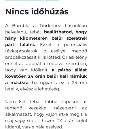
Nincs időhúzás
A Bumble a Tinderhez hasonlóan 
helyalapú, tehát 
beállíthatod, hogy 
hány kilométeren belül szeretnél 
párt találni.
 Ezzel a potenciális 
távkapcsolatok jó eséllyel meddő 
próbálkozásait ki is lőtted. Óriási előny 
ennél az appnál a többivel szemben, 
hogy van időlimit: 
a párba állást 
követően 24 órán belül kell ráírniuk 
a másikra
, ha ugyanis ez a 24 óra 
letelik, elvész a lehetőség.
Nem kell tehát többé napokon át 
remegő kezekkel nézegetni az 
alkalmazást, hogy vajon írt-e mégis a 
csaj vagy srác – hiszen 24 órán belül 
kiderül, van-e nála esélyed. 