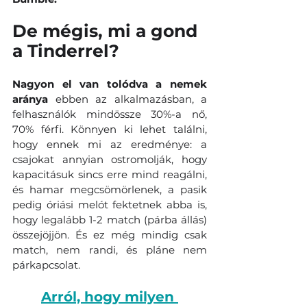
De mégis, mi a gond 
a Tinderrel?
Nagyon el van tolódva a nemek 
aránya
 ebben az alkalmazásban, a 
felhasználók mindössze 30%-a nő, 
70% férfi. Könnyen ki lehet találni, 
hogy ennek mi az eredménye: a 
csajokat annyian ostromolják, hogy 
kapacitásuk sincs erre mind reagálni, 
és hamar megcsömörlenek, a pasik 
pedig óriási melót fektetnek abba is, 
hogy legalább 1-2 match (párba állás) 
összejöjjön. És ez még mindig csak 
match, nem randi, és pláne nem 
párkapcsolat.
Arról, hogy milyen 