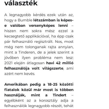
választék
A legnagyobb kérdés ezek után az, 
hogy a Bumble 
létszámban is képes-
e valóban versenyképes lenni
 – 
hiszen nem sokra mész ezzel a 
kecsegtető applikációval, ha épp csak 
pár felhasználó regisztrált. Nos, most 
még nem tolonganak rajta annyian, 
mint a Tinderen, de a jelek szerint a 
jövőben ilyen probléma nem lesz: 
2021 elején átlagosan 
havi 42 millió 
felhasználója volt világszerte
, ami 
azért nem kevés. 
Amerikában pedig a 18-25 közötti 
fiatalok közül már most is többen 
használják, mint a Tindert
 – 
egyébként az a korosztály adja a 
felhasználók legnagyobb részét, tehát 