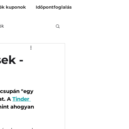
ék kuponok
Időpontfoglalás
ök
ek -
z csupán "egy 
t. A 
Tinder 
mint ahogyan 