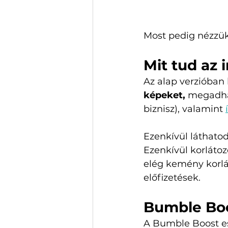
Most pedig nézzü
Mit tud az
Az alap verzióban
képeket, 
megadhat
biznisz), valamint 
Ezenkívül láthatod
Ezenkívül korlátozo
elég kemény korlá
előfizetések. 
Bumble Bo
A Bumble Boost e