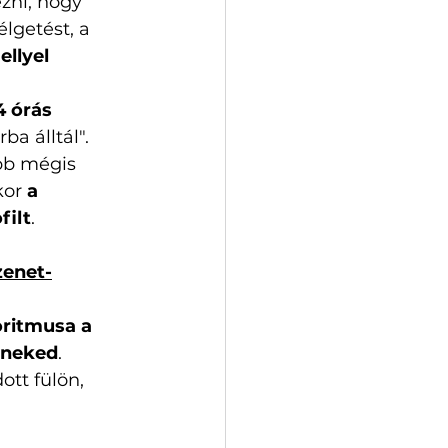
zni, hogy 
lgetést, a 
llyel 
4 órás 
ba álltál". 
bb mégis 
or 
a 
filt
.
enet-
ritmusa a 
 neked
. 
tt fülön, 
 