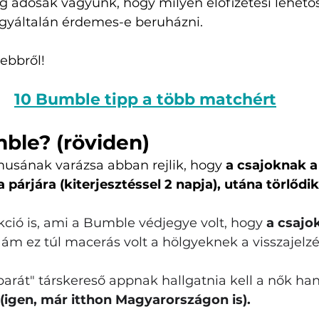
 adósak vagyunk, hogy milyen előfizetési lehet
gyáltalán érdemes-e beruházni. 
ebbről!
10 Bumble tipp a több matchért
ble? (röviden)
usának varázsa abban rejlik, hogy 
a csajoknak a
 a párjára (kiterjesztéssel 2 napja), utána törlődi
kció is, ami a Bumble védjegye volt, hogy 
a csajok
 ám ez túl macerás volt a hölgyeknek a visszajelzés
arát" társkereső appnak hallgatnia kell a nők han
 (igen, már itthon Magyarországon is).