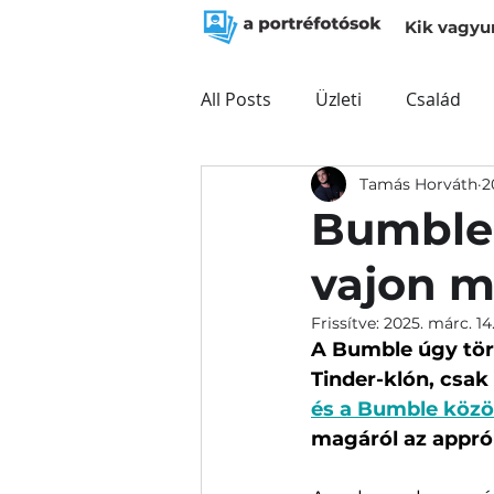
Kik vagyu
All Posts
Üzleti
Család
Tamás Horváth
2
Bumble 
vajon m
Frissítve:
2025. márc. 14
A Bumble úgy tör 
Tinder-klón, csak
és a Bumble közö
magáról az appról