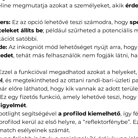
eline megmutatja azokat a személyeket, akik 
érde
 
ers:
 Ez az opció lehetővé teszi számodra, hogy 
sp
teleket állíts be
; például szűrheted a potenciális
kációt satöbbi.
de:
 Az inkogniót mód lehetőséget nyújt arra, hogy
tedet
, tehát más felhasználók nem fogják látni, ha
Ezzel a funkcióval megadhatod azokat a helyeket,
l
, és megtekintheted az ottani randi-bari-üzleti p
 már előre láthatod, hogy kik vannak az adott terüle
Ez egy fizetős funkció, amely lehetővé teszi, hogy 
figyelmét
. 
potlight segítségével 
a profilod kiemelhető
, így f
profilod kerül az első helyre, a “reflektorfénybe”. Ez
match esélyeinek számát.