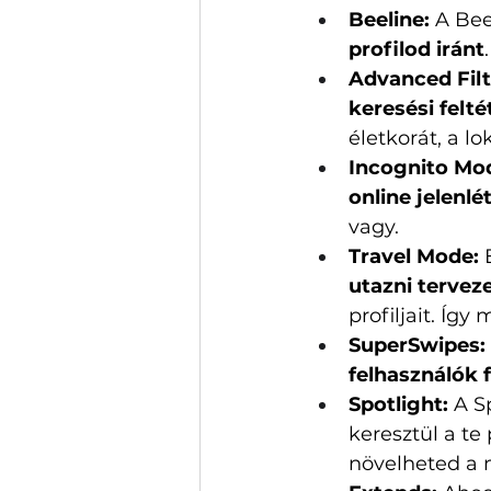
Beeline:
 A Be
profilod iránt
.
Advanced Filt
keresési felté
életkorát, a lo
Incognito Mo
online jelenlé
vagy. 
Travel Mode: 
utazni terveze
profiljait. Így
SuperSwipes: 
felhasználók 
Spotlight: 
A S
keresztül a te 
növelheted a 