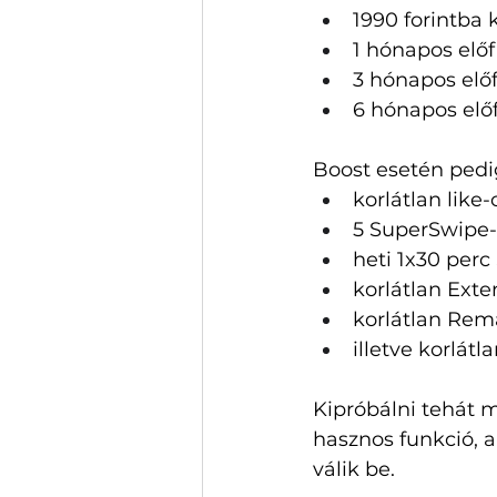
1990 forintba 
1 hónapos előf
3 hónapos előf
6 hónapos előf
Boost esetén pedig
korlátlan like-
5 SuperSwipe-
heti 1x30 perc 
korlátlan Exte
korlátlan Rema
illetve korlátl
Kipróbálni tehát 
hasznos funkció, 
válik be. 