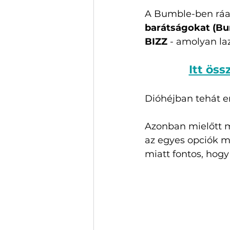
A Bumble-ben ráa
barátságokat (B
BIZZ
 - amolyan l
Itt öss
Dióhéjban tehát en
Azonban mielőtt m
az egyes opciók m
miatt fontos, hogy