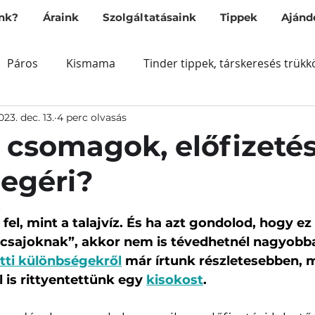
nk?
Áraink
Szolgáltatásaink
Tippek
Ajánd
Páros
Kismama
Tinder tippek, társkeresés trükk
023. dec. 13.
4 perc olvasás
csomagok, előfizetés
egéri?
.
fel, mint a talajvíz. És ha azt gondolod, hogy e
 csajoknak”, akkor nem is tévedhetnél nagyobba
tti különbségekről
 már írtunk részletesebben, 
 is rittyentettünk egy 
kisokost
. 