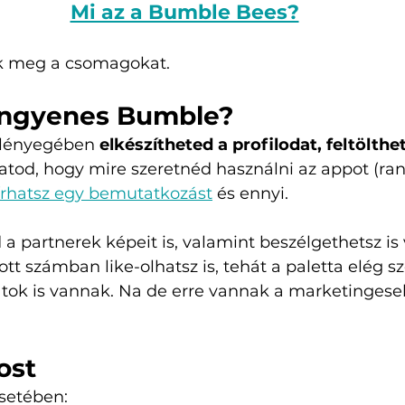
Mi az a Bumble Bees?
k meg a csomagokat. 
 ingyenes Bumble? 
 lényegében
 elkészítheted a profilodat, feltölthe
od, hogy mire szeretnéd használni az appot (ran
írhatsz egy bemutatkozást
 és ennyi.
 a partnerek képeit is, valamint beszélgethetsz is 
tt számban like-olhatsz is, tehát a paletta elég sz
tok is vannak. Na de erre vannak a marketingesek
ost
setében: 