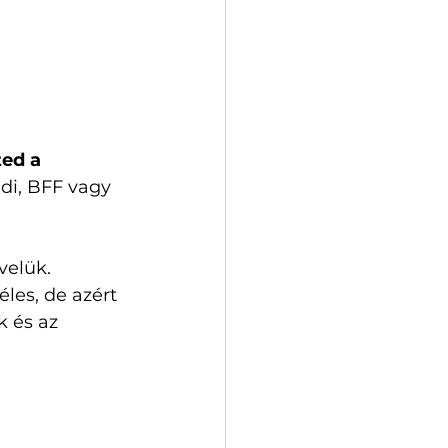
ted a 
di, BFF vagy 
velük. 
éles, de azért 
 és az 