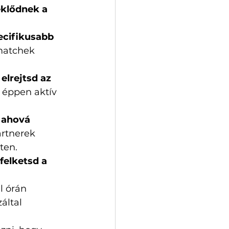
klődnek a 
ecifikusabb 
 matchek 
 
elrejtsd az 
 éppen aktív 
 
ahová 
artnerek 
ten.
felketsd a 
él órán 
által 