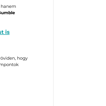
; hanem 
(Bumble 
t is
öviden, hogy 
empontok 