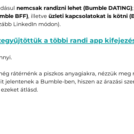
dásul 
nemcsak randizni lehet (Bumble DATING)
umble BFF)
, illetve 
üzleti kapcsolatokat is kötni 
azább LinkedIn módon). 
zegyűjtöttük a többi randi app kifejezés
nyi. 
ég rátérnénk a piszkos anyagiakra, nézzük meg r
it jelentenek a Bumble-ben, hiszen az árazási sz
 ezeket átlásd.