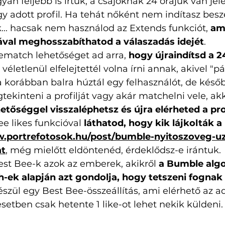
yan feljebb is írtuk, a csajoknak 24 órájuk van jele
gy adott profil. Ha tehát nőként nem indítasz beszé
... hacsak nem használod az Extends funkciót, 
ame
ával meghosszabíthatod a válaszadás idejét
. 
ematch lehetőséget ad arra, 
hogy újraindítsd a 2
a véletlenül elfelejtettél volna írni annak, akivel "pár
 korábban balra húztál egy felhasználót, de késő
ekinteni a profilját vagy akár matchelni vele, akk
etőséggel visszaléphetsz és újra elérheted a pro
e likes funkcióval 
láthatod, hogy kik lájkolták a 
portrefotosok.hu/post/bumble-nyitoszoveg-uz
at
, még mielőtt eldöntenéd, érdeklődsz-e irántuk. 
est Bee-k azok az emberek, akikről 
a Bumble algo
-ek alapján azt gondolja, hogy tetszeni fognak
zül egy Best Bee-összeállítás, ami elérhető az ado
etben csak hetente 1 like-ot lehet nekik küldeni.