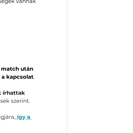
őségek vannak 
 match után 
k a kapcsolat
.
 írhattak 
ek szerint. 
gjára,
 így a 