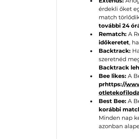
Extends:
 Ahog
érdekli őket e
match törlődik
további 24 ór
Rematch: 
A R
időkeretet
, h
Backtrack: 
Ha
szeretnéd megt
Backtrack leh
Bee likes: 
A Be
pr
https://
www.
otletekofilod
Best Bee:
 A B
korábbi match
Minden nap kés
azonban alapes