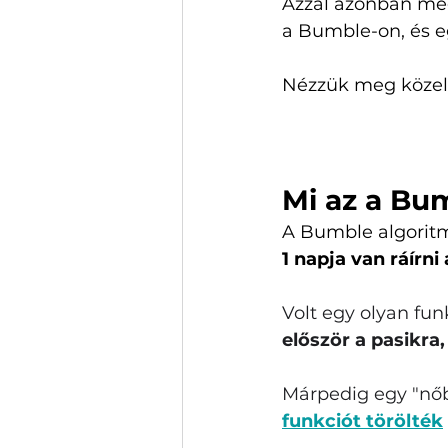
Azzal azonban még
a Bumble-on, és e
Nézzük meg közel
Mi az a Bum
A Bumble algoritm
1 napja van ráírni
Volt egy olyan fun
először a pasikra,
Márpedig egy "nőb
funkciót törölték