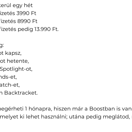
kerül egy hét
izetés 3990 Ft
izetés 8990 Ft
izetés pedig 13.990 Ft. 
: 
ot kapsz, 
ot hetente, 
Spotlight-ot, 
nds-et,
tch-et, 
an Backtracket.
megérheti 1 hónapra, hiszen már a Boostban is va
amelyet ki lehet használni; utána pedig meglátod,